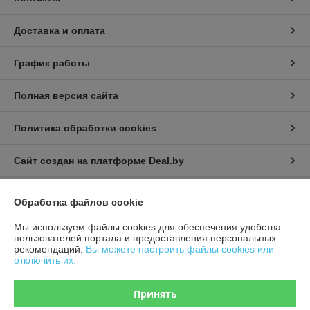
Доставка и оплата
График работы
Полная версия сайта
Политика обработки cookies
Сайт создан на платформе Deal.by
Обработка файлов cookie
Информация для покупателя
Мы используем файлы cookies для обеспечения удобства
Индивидуальный предприниматель:
ИП Афонина Екатерина
Александровна
пользователей портала и предоставления персональных
225131 Ул. Рокоссовского, 5 г. Пружаны, Брестская обл.
рекомендаций.
Вы можете настроить файлы cookies или
отключить их.
Регистрационный номер ЕГР: 291717534
УНП: 291717534
Принять