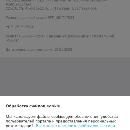
Индивидуальный предприниматель:
ИП Афонина Екатерина
Александровна
225131 Ул. Рокоссовского, 5 г. Пружаны, Брестская обл.
Регистрационный номер ЕГР: 291717534
УНП: 291717534
Регистрационный орган: Пружанский районный исполнительный
комитет
Дата регистрации компании: 19.01.2022
Обработка файлов cookie
Мы используем файлы cookies для обеспечения удобства
пользователей портала и предоставления персональных
рекомендаций.
Вы можете настроить файлы cookies или