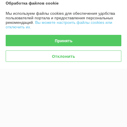
Обработка файлов cookie
О нас
Мы используем файлы cookies для обеспечения удобства
Контакты
пользователей портала и предоставления персональных
рекомендаций.
Вы можете настроить файлы cookies или
отключить их.
Доставка и оплата
Принять
График работы
Отклонить
Полная версия сайта
Политика обработки cookies
Сайт создан на платформе Deal.by
Информация для покупателя
Индивидуальный предприниматель:
ИП Афонина Екатерина
Александровна
225131 Ул. Рокоссовского, 5 г. Пружаны, Брестская обл.