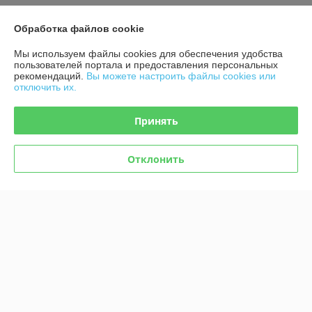
Обработка файлов cookie
О нас
Мы используем файлы cookies для обеспечения удобства
Контакты
пользователей портала и предоставления персональных
рекомендаций.
Вы можете настроить файлы cookies или
отключить их.
Доставка и оплата
Принять
График работы
Отклонить
Полная версия сайта
Политика обработки cookies
Сайт создан на платформе Deal.by
Информация для покупателя
Индивидуальный предприниматель:
ИП Афонина Екатерина
Александровна
225131 Ул. Рокоссовского, 5 г. Пружаны, Брестская обл.