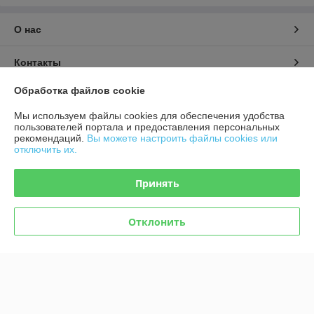
О нас
Контакты
Обработка файлов cookie
Доставка и оплата
Мы используем файлы cookies для обеспечения удобства
пользователей портала и предоставления персональных
График работы
рекомендаций.
Вы можете настроить файлы cookies или
отключить их.
Полная версия сайта
Принять
Политика обработки cookies
Отклонить
Сайт создан на платформе Deal.by
Информация для покупателя
Индивидуальный предприниматель:
ИП Афонина Екатерина
Александровна
225131 Ул. Рокоссовского, 5 г. Пружаны, Брестская обл.