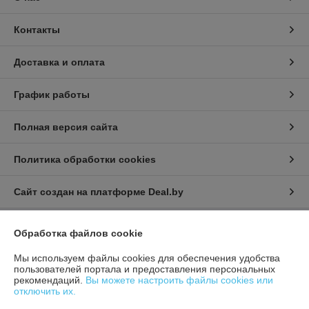
Контакты
Доставка и оплата
График работы
Полная версия сайта
Политика обработки cookies
Сайт создан на платформе Deal.by
Обработка файлов cookie
Информация для покупателя
Мы используем файлы cookies для обеспечения удобства
Индивидуальный предприниматель:
ИП Афонина Екатерина
Александровна
пользователей портала и предоставления персональных
225131 Ул. Рокоссовского, 5 г. Пружаны, Брестская обл.
рекомендаций.
Вы можете настроить файлы cookies или
отключить их.
Регистрационный номер ЕГР: 291717534