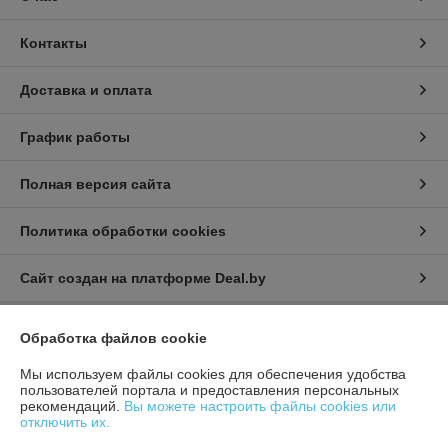
Контакты
Доставка и оплата
График работы
Полная версия сайта
Политика обработки cookies
Сайт создан на платформе Deal.by
Обработка файлов cookie
Информация для покупателя
Мы используем файлы cookies для обеспечения удобства
Индивидуальный предприниматель:
ИП Афонина Екатерина
Александровна
пользователей портала и предоставления персональных
225131 Ул. Рокоссовского, 5 г. Пружаны, Брестская обл.
рекомендаций.
Вы можете настроить файлы cookies или
отключить их.
Регистрационный номер ЕГР: 291717534