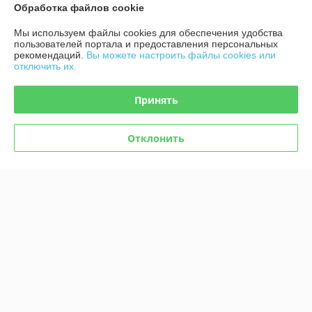
Обработка файлов cookie
О нас
Мы используем файлы cookies для обеспечения удобства
Контакты
пользователей портала и предоставления персональных
рекомендаций.
Вы можете настроить файлы cookies или
отключить их.
Доставка и оплата
Принять
График работы
Отклонить
Полная версия сайта
Политика обработки cookies
Сайт создан на платформе Deal.by
Информация для покупателя
Индивидуальный предприниматель:
ИП Афонина Екатерина
Александровна
225131 Ул. Рокоссовского, 5 г. Пружаны, Брестская обл.