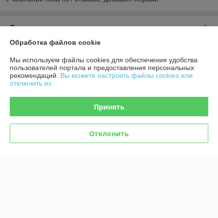
О нас
Обработка файлов cookie
Контакты
Мы используем файлы cookies для обеспечения удобства
пользователей портала и предоставления персональных
Доставка и оплата
рекомендаций.
Вы можете настроить файлы cookies или
отключить их.
График работы
Принять
Полная версия сайта
Отклонить
Политика обработки cookies
Сайт создан на платформе Deal.by
Информация для покупателя
Индивидуальный предприниматель:
ИП Афонина Екатерина
Александровна