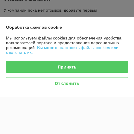
У компании пока нет отзывов, добавьте первый
Обработка файлов cookie
О нас
Мы используем файлы cookies для обеспечения удобства
Контакты
пользователей портала и предоставления персональных
рекомендаций.
Вы можете настроить файлы cookies или
отключить их.
Доставка и оплата
Принять
График работы
Отклонить
Полная версия сайта
Политика обработки cookies
Сайт создан на платформе Deal.by
Информация для покупателя