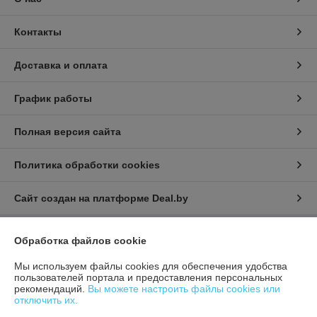
Контакты
Доставка и оплата
График работы
Полная версия сайта
Политика обработки cookies
Сайт создан на платформе Deal.by
Обработка файлов cookie
Информация для покупателя
Мы используем файлы cookies для обеспечения удобства
Индивидуальный предприниматель:
ИП Афонина Екатерина
Александровна
пользователей портала и предоставления персональных
225131 Ул. Рокоссовского, 5 г. Пружаны, Брестская обл.
рекомендаций.
Вы можете настроить файлы cookies или
отключить их.
Регистрационный номер ЕГР: 291717534