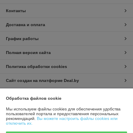
Контакты
Доставка и оплата
График работы
Полная версия сайта
Политика обработки cookies
Сайт создан на платформе Deal.by
Обработка файлов cookie
Информация для покупателя
Мы используем файлы cookies для обеспечения удобства
Индивидуальный предприниматель:
ИП Афонина Екатерина
Александровна
пользователей портала и предоставления персональных
225131 Ул. Рокоссовского, 5 г. Пружаны, Брестская обл.
рекомендаций.
Вы можете настроить файлы cookies или
отключить их.
Регистрационный номер ЕГР: 291717534