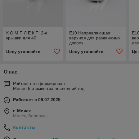
К О М П Л Е К Т: 2-е
Е10 Направляющая
Е1
крышки для 40
верхняя для раздвижных
вер
дверок
две
Цену уточняйте
Цену уточняйте
Це
О нас
Рейтинг не сформирован
Менее 5 отзывов за последний год
Работает с 09.07.2025
г. Минск
Минск, Беларусь
Контакты