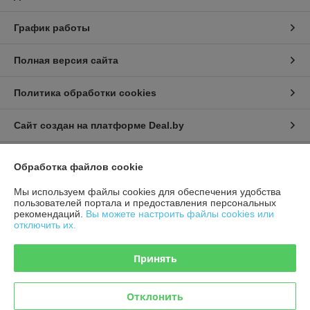
График работы
Полная версия сайта
Политика обработки cookies
Сайт создан на платформе Deal.by
Обработка файлов cookie
Информация для покупателя
Мы используем файлы cookies для обеспечения удобства
Индивидуальный предприниматель:
ИП Афонина Екатерина
Александровна
пользователей портала и предоставления персональных
225131 Ул. Рокоссовского, 5 г. Пружаны, Брестская обл.
рекомендаций.
Вы можете настроить файлы cookies или
отключить их.
Регистрационный номер ЕГР: 291717534
УНП: 291717534
Принять
Регистрационный орган: Пружанский районный исполнительный
комитет
Отклонить
Дата регистрации компании: 19.01.2022