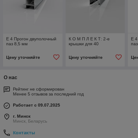
Е 4 Прогон двуполочный
К О М П Л Е К Т: 2-е
Е 4
паз 8,5 мм
крышки для 40
паз
Цену уточняйте
Цену уточняйте
Це
О нас
Рейтинг не сформирован
Менее 5 отзывов за последний год
Работает с 09.07.2025
г. Минск
Минск, Беларусь
Контакты