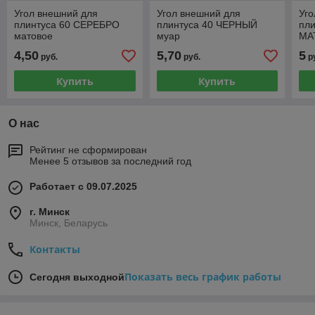
Угол внешний для
Угол внешний для
Уго
плинтуса 60 СЕРЕБРО
плинтуса 40 ЧЕРНЫЙ
пл
матовое
муар
МА
4,50
5,70
5
руб.
руб.
р
Купить
Купить
О нас
Рейтинг не сформирован
Менее 5 отзывов за последний год
Работает с 09.07.2025
г. Минск
Минск, Беларусь
Контакты
Показать весь график работы
Сегодня выходной