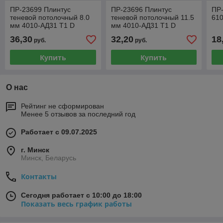
ПР-23699 Плинтус
ПР-23696 Плинтус
ПР-
теневой потолочный 8.0
теневой потолочный 11.5
610
мм 4010-АД31 Т1 D
мм 4010-АД31 Т1 D
-дробеструй ЧЕРНЫЙ
-дробеструй ЧЕРНЫЙ
36,30
32,20
18
руб.
руб.
матовый
матовый
Купить
Купить
О нас
Рейтинг не сформирован
Менее 5 отзывов за последний год
Работает с 09.07.2025
г. Минск
Минск, Беларусь
Контакты
Сегодня работает с 10:00 до 18:00
Показать весь график работы