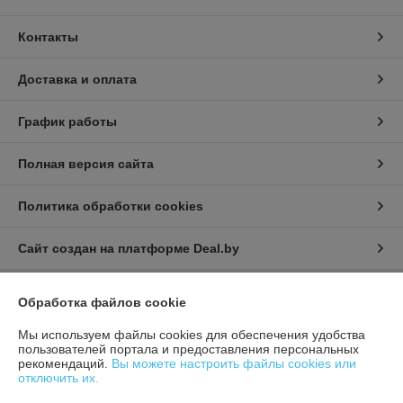
Контакты
Доставка и оплата
График работы
Полная версия сайта
Политика обработки cookies
Сайт создан на платформе Deal.by
Обработка файлов cookie
Информация для покупателя
Индивидуальный предприниматель:
ИП Афонина Екатерина
Мы используем файлы cookies для обеспечения удобства
Александровна
пользователей портала и предоставления персональных
225131 Ул. Рокоссовского, 5 г. Пружаны, Брестская обл.
рекомендаций.
Вы можете настроить файлы cookies или
отключить их.
Регистрационный номер ЕГР: 291717534