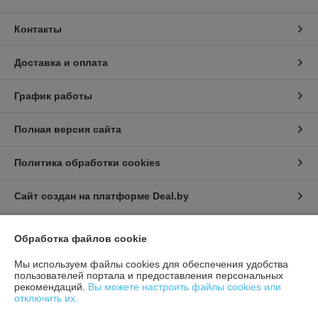
Контакты
Доставка и оплата
График работы
Полная версия сайта
Политика обработки cookies
Сайт создан на платформе Deal.by
Обработка файлов cookie
Информация для покупателя
Индивидуальный предприниматель:
ИП Афонина Екатерина
Мы используем файлы cookies для обеспечения удобства
Александровна
пользователей портала и предоставления персональных
225131 Ул. Рокоссовского, 5 г. Пружаны, Брестская обл.
рекомендаций.
Вы можете настроить файлы cookies или
отключить их.
Регистрационный номер ЕГР: 291717534