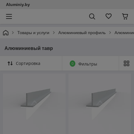
Aluminiy.by
Товары и услуги
Алюминиевый профиль
Алюминие
Алюминиевый тавр
Сортировка
0
Фильтры